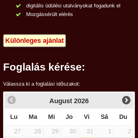
digitális üdülési utalványokat fogadunk el
Mozgássérült elérés
Különleges ajánlat
Foglalás kérése:
Válassza ki a foglalási időszakot:
August
2026
Lu
Ma
Mi
Jo
Vi
Sâ
Du
27
28
29
30
31
1
2