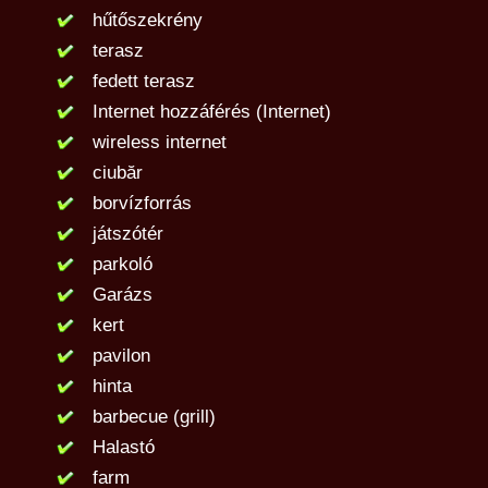
hűtőszekrény
terasz
fedett terasz
Internet hozzáférés (Internet)
wireless internet
ciubăr
borvízforrás
játszótér
parkoló
Garázs
kert
pavilon
hinta
barbecue (grill)
Halastó
farm