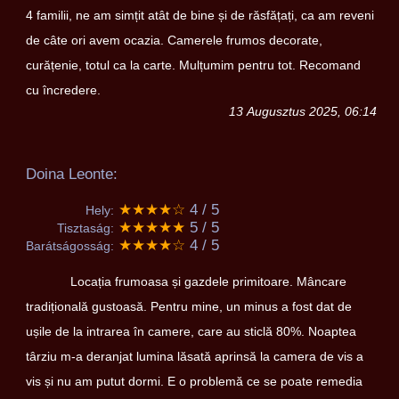
4 familii, ne am simțit atât de bine și de răsfățați, ca am reveni
de câte ori avem ocazia. Camerele frumos decorate,
curățenie, totul ca la carte. Mulțumim pentru tot. Recomand
cu încredere.
13 Augusztus 2025, 06:14
Doina Leonte:
★★★★☆
4 / 5
Hely:
★★★★★
5 / 5
Tisztaság:
★★★★☆
4 / 5
Barátságosság:
Locația frumoasa și gazdele primitoare. Mâncare
tradițională gustoasă. Pentru mine, un minus a fost dat de
ușile de la intrarea în camere, care au sticlă 80%. Noaptea
târziu m-a deranjat lumina lăsată aprinsă la camera de vis a
vis și nu am putut dormi. E o problemă ce se poate remedia