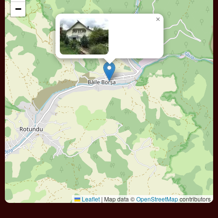
−
×
Casa FIRUTA
Leaflet
|
Map data ©
OpenStreetMap
contributors