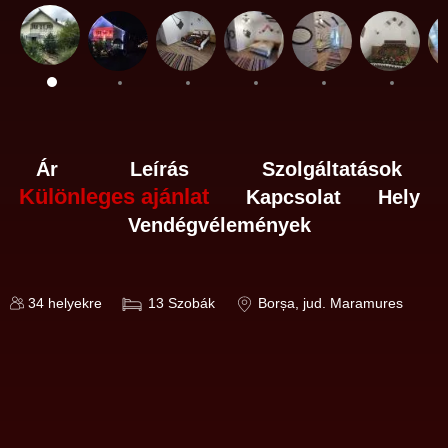
Ár
Leírás
Szolgáltatások
Különleges ajánlat
Kapcsolat
Hely
Vendégvélemények
34
helyekre
13
Szobák
Borșa
, jud. Maramures