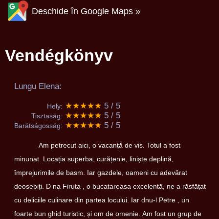
Deschide în Google Maps »
Vendégkönyv
Lungu Elena:
★★★★★
5 / 5
Hely:
★★★★★
5 / 5
Tisztaság:
★★★★★
5 / 5
Barátságosság:
Am petrecut aici, o vacanță de vis. Totul a fost
minunat. Locația superba, curățenie, liniște deplină,
împrejurimile de basm. Iar gazdele, oameni cu adevărat
deosebiți. D na Firuta , o bucatareasa excelentă, ne a răsfățat
cu deliciile culinare din partea locului. Iar dnu-l Petre , un
foarte bun ghid turistic, și om de omenie. Am fost un grup de