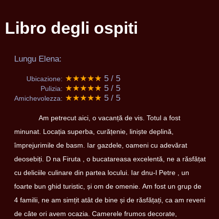
Libro degli ospiti
Lungu Elena:
★★★★★
5 / 5
Ubicazione:
★★★★★
5 / 5
Pulizia:
★★★★★
5 / 5
Amichevolezza:
Am petrecut aici, o vacanță de vis. Totul a fost
minunat. Locația superba, curățenie, liniște deplină,
împrejurimile de basm. Iar gazdele, oameni cu adevărat
deosebiți. D na Firuta , o bucatareasa excelentă, ne a răsfățat
cu deliciile culinare din partea locului. Iar dnu-l Petre , un
foarte bun ghid turistic, și om de omenie. Am fost un grup de
4 familii, ne am simțit atât de bine și de răsfățați, ca am reveni
de câte ori avem ocazia. Camerele frumos decorate,