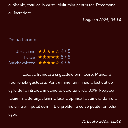
curățenie, totul ca la carte. Mulțumim pentru tot. Recomand
cu încredere.
13 Agosto 2025, 06:14
Doina Leonte:
★★★★☆
4 / 5
Ubicazione:
★★★★★
5 / 5
Pulizia:
★★★★☆
4 / 5
Amichevolezza:
Locația frumoasa și gazdele primitoare. Mâncare
tradițională gustoasă. Pentru mine, un minus a fost dat de
ușile de la intrarea în camere, care au sticlă 80%. Noaptea
târziu m-a deranjat lumina lăsată aprinsă la camera de vis a
vis și nu am putut dormi. E o problemă ce se poate remedia
ușor.
31 Luglio 2023, 12:42