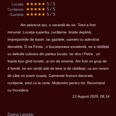
★★★★★
5 / 5
Locație:
★★★★★
5 / 5
Curățenie:
★★★★★
5 / 5
Gazdele:
Am petrecut aici, o vacanță de vis. Totul a fost
minunat. Locația superba, curățenie, liniște deplină,
împrejurimile de basm. Iar gazdele, oameni cu adevărat
deosebiți. D na Firuta , o bucatareasa excelentă, ne a răsfățat
cu deliciile culinare din partea locului. Iar dnu-l Petre , un
foarte bun ghid turistic, și om de omenie. Am fost un grup de
4 familii, ne am simțit atât de bine și de răsfățați, ca am reveni
de câte ori avem ocazia. Camerele frumos decorate,
curățenie, totul ca la carte. Mulțumim pentru tot. Recomand
cu încredere.
13 August 2025, 06:14
Doina Leonte: