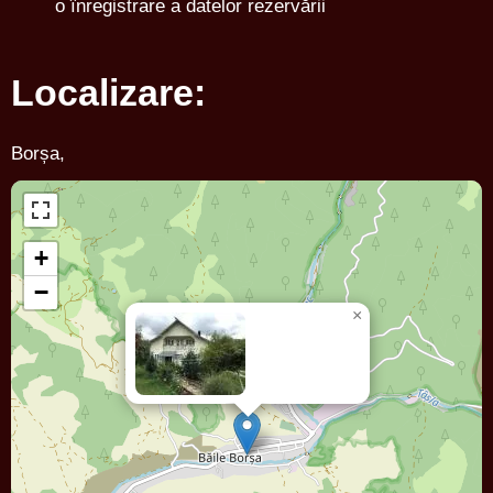
o înregistrare a datelor rezervării
Localizare:
Borșa,
+
−
×
Casa FIRUTA